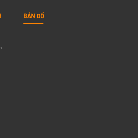
H
BẢN ĐỒ
n