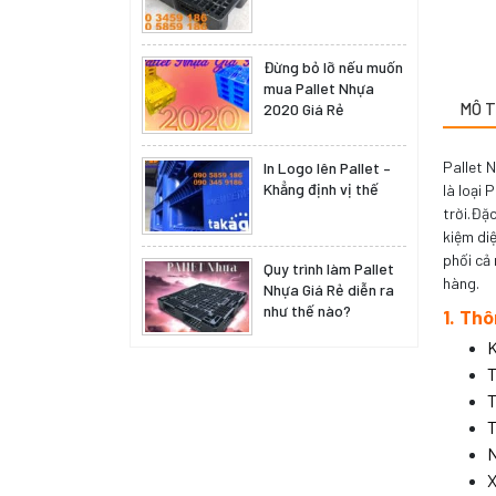
Đừng bỏ lỡ nếu muốn
mua Pallet Nhựa
MÔ 
2020 Giá Rẻ
Pallet N
In Logo lên Pallet –
Khẳng định vị thế
là loại 
trời.Đặc
kiệm diệ
phối cả
Quy trình làm Pallet
hàng.
Nhựa Giá Rẻ diễn ra
như thế nào?
1. Thô
K
T
T
T
N
X