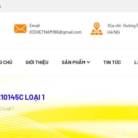
6
Email
Địa chỉ: Đường 
ICDVIETNAM186@gmail.com
Hà Nội
G CHỦ
GIỚI THIỆU
SẢN PHẨM
TIN TỨC
L
10145C LOẠI 1
C Loại 1