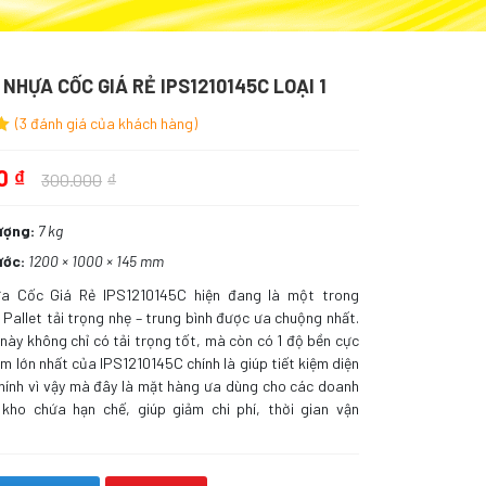
NHỰA CỐC GIÁ RẺ IPS1210145C LOẠI 1
(
3
đánh giá của khách hàng)
0
₫
300.000
₫
ượng
7 kg
ước
1200 × 1000 × 145 mm
ựa Cốc Giá Rẻ IPS1210145C hiện đang là một trong
Pallet tải trọng nhẹ – trung bình được ưa chuộng nhất.
 này không chỉ có tải trọng tốt, mà còn có 1 độ bền cực
ểm lớn nhất của IPS1210145C chính là giúp tiết kiệm diện
Chính vì vậy mà đây là mặt hàng ưa dùng cho các doanh
 kho chứa hạn chế, giúp giảm chi phí, thời gian vận