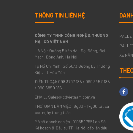
THÔNG TIN LIÊN HỆ
DANH
CÔNG TY TNHH CÔNG NGHỆ & THƯƠNG
PALLE
MẠI ICD VIỆT NAM
PALLET
Hà Nội: Đường 5 kéo dài, Đại Đồng, Đại
XE NÂ
Mạch, Đông Anh, Hà Nội
Tp Hồ Chí Minh: Số 50/3 Đường Lý Thường
THEO
Kiệt, TT Hóc Môn
ĐIỆN THOẠI: 098 3797 186 / 090 345 9186
/ 090 5859 186
EMAIL: Sales@icdvietnam.com.vn
THỜI GIAN LÀM VIỆC: 8g00 – 17g00 tất cả
các ngày trong tuần
Mã số doanh nghiệp: 0105547551 do Sở
Kế hoạch & Đầu tư TP Hà Nội cấp lần đầu