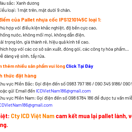
àu sắc: Xanh dương
iểu loại: 1 mặt trên, mặt dưới 9 chân.
 điểm của
Pallet nhựa cốc IPS1210145C loại 1
:
hù hợp với điều kiện khắc nghiệt, độ bền cực cao.
hống nước, không mối mọi, không dẫn điện.
ải trọng lớn, giá thành rẻ, hiệu quả kinh tế cao.
hích hợp với các cơ sở sản xuất, đóng gói, các công ty hóa phẩm…
ễ dàng vệ sinh, tẩy rửa.
 thêm nhiều sản phẩm vui lòng
Click Tại Đây
h thức đặt hàng
hu vực Miền Bắc: Gọi điện đến số 0983 797 186 / 090 345 9186/ 090 
oặc gửi Email đến
ICDVietNam186@gmail.com
hu vực Miền Nam: Gọi điện đến số 098 6784 186 để được tư vấn miễ
ICDVietNam186@gmail.com
iệt:
Cty ICD
Việt Nam
cam kết mua lại pallet lành,
ng.