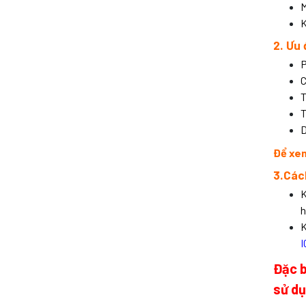
M
K
2. Ưu
P
C
T
T
D
Để xem
3.Các
K
h
K
Đặc b
sử dụ