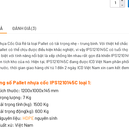
TẢ
ĐÁNH GIÁ (3)
hựa Cốc Giá Rẻ là loại Pallet có tải trọng nhẹ – trung bình. Với thiệt kế chắc
Pallet có thể chịu được điều kiện khắc nghiệt, vì vậy IPS1210145C có tuổi t
 biệt với tính năng nổi bật là xếp chồng lên nhau rất gọn đã khiến IPS12101
n tích kho của nó. Hiện tại, IPS1210145C đang được ICD Việt Nam phân phối v
 nước, thời gian giao hàng chỉ từ 1 đến 2 ngày. ICD Việt Nam xin cam kết đe
ng số Pallet nhựa cốc IPS1210145C loại 1:
ích thước: 1200x1000x145 mm
rọng lượng: 7 Kg
ải trọng tĩnh (kg): 1500 Kg
ải trọng động(kg): 600 Kg
guyên liệu:
HDPE
nguyên sinh
uất xứ: Việt Nam