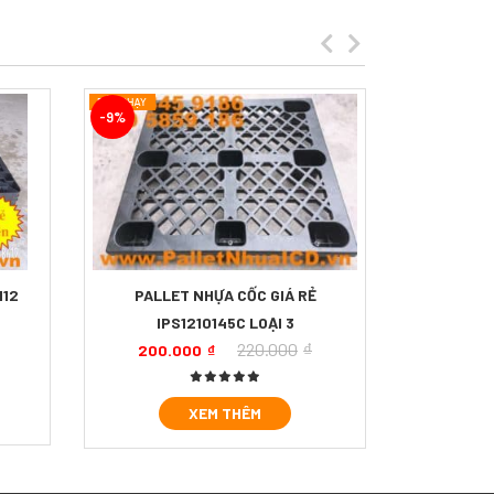
-9%
-15%
112
PALLET NHỰA CỐC GIÁ RẺ
PALLET 
IPS1210145C LOẠI 3
220.000
₫
200.000
₫
440.
XEM THÊM