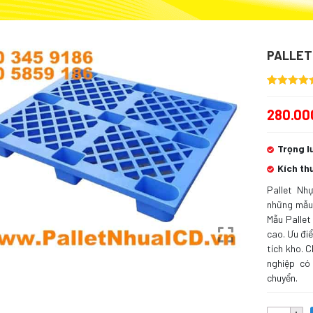
PALLET 
5.00
3
trên 5
dựa trên
280.00
đánh giá
Trọng l
Kích th
Pallet Nh
những mẫu 
Mẫu Pallet
cao. Ưu đi
tích kho. 
nghiệp có
chuyển.