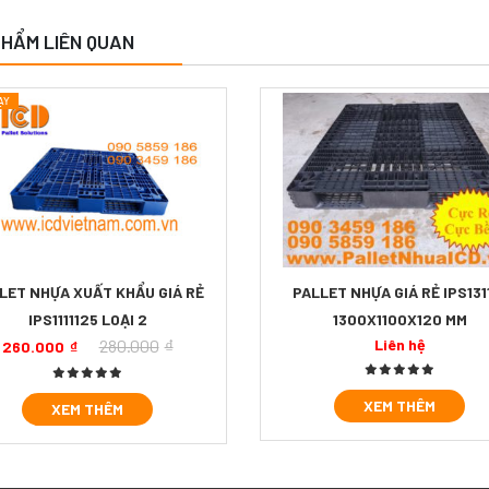
HẨM LIÊN QUAN
LET NHỰA XUẤT KHẨU GIÁ RẺ
PALLET NHỰA GIÁ RẺ IPS131
IPS1111125 LOẠI 2
1300X1100X120 MM
280.000
₫
Liên hệ
260.000
₫
XEM THÊM
XEM THÊM