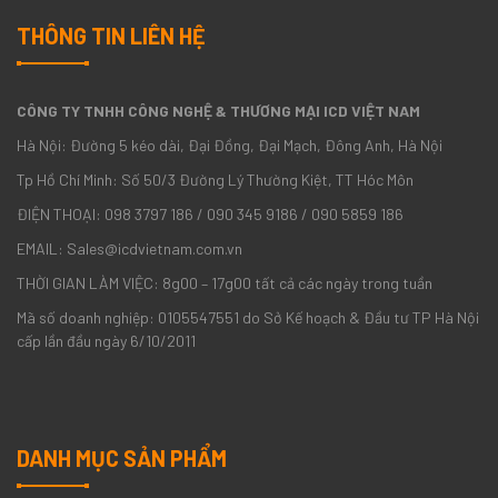
THÔNG TIN LIÊN HỆ
CÔNG TY TNHH CÔNG NGHỆ & THƯƠNG MẠI ICD VIỆT NAM
Hà Nội: Đường 5 kéo dài, Đại Đồng, Đại Mạch, Đông Anh, Hà Nội
Tp Hồ Chí Minh: Số 50/3 Đường Lý Thường Kiệt, TT Hóc Môn
ĐIỆN THOẠI: 098 3797 186 / 090 345 9186 / 090 5859 186
EMAIL: Sales@icdvietnam.com.vn
THỜI GIAN LÀM VIỆC: 8g00 – 17g00 tất cả các ngày trong tuần
Mã số doanh nghiệp: 0105547551 do Sở Kế hoạch & Đầu tư TP Hà Nội
cấp lần đầu ngày 6/10/2011
DANH MỤC SẢN PHẨM